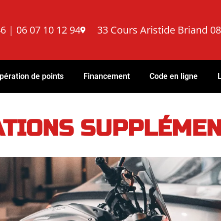
6 | 06 07 10 12 94
33 Cours Aristide Briand 
pération de points
Financement
Code en ligne
ATIONS SUPPLÉMEN