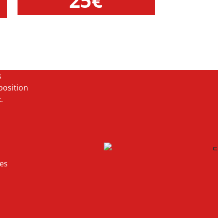
25€
s
position
.
res