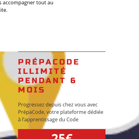
us accompagner tout au
ite.
PRÉPACODE
ILLIMITÉ
PENDANT 6
MOIS
Progressez depuis chez vous avec
PrépaCode, votre plateforme dédiée
à l’apprentissage du Code
25€