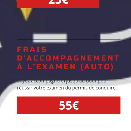
FRAIS
D’ACCOMPAGNEMENT
À L’EXAMEN (AUTO)
Soyez accompagné(e) jusqu’au bout pour
réussir votre examen du permis de conduire.
55€