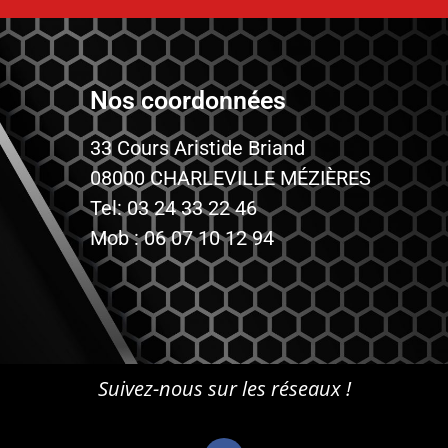
Nos coordonnées
33 Cours Aristide Briand
08000 CHARLEVILLE MÉZIÈRES
Tel: 03 24 33 22 46
Mob : 06 07 10 12 94
Suivez-nous sur les réseaux !