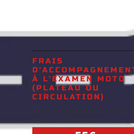
FRAIS
D’ACCOMPAGNEMEN
À L’EXAMEN MOTO
(PLATEAU OU
CIRCULATION)
Affrontez vos examens moto en toute séréni
avec nos frais d’accompagnement.