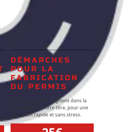
DÉMARCHES
T
POUR LA
FABRICATION
DU PERMIS
Nous vous accompagnons dans la
fabrication de votre titre, pour une
té
obtention rapide et sans stress.